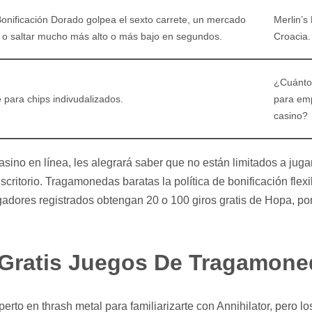
onificación Dorado golpea el sexto carrete, un mercado
Merlin’s 
 o saltar mucho más alto o más bajo en segundos.
Croacia.
¿Cuánto 
para chips indivudalizados.
para emp
casino?
sino en línea, les alegrará saber que no están limitados a juga
critorio. Tragamonedas baratas la política de bonificación flex
gadores registrados obtengan 20 o 100 giros gratis de Hopa, po
 Gratis Juegos De Tragamone
erto en thrash metal para familiarizarte con Annihilator, pero lo