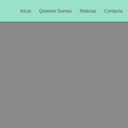
Inicio
Quienes Somos
Noticias
Contacta