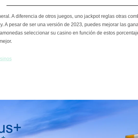
eral. A diferencia de otros juegos, uno jackpot reglas otras co
. A pesar de ser una versión de 2023, puedes mejorar las gan
amonedas seleccionar su casino en función de estos porcentaj
mejor.
sinos