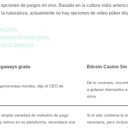
s opciones de juegos en vivo. Basado en la cultura india americ
la naturaleza, actualmente no hay opciones de video póker dis
ent Demo
Fairground En Modo Demo
En El Blackjack
gaways gratis
Bitcoin Casino Si
De lo contrario, encont
agamonedas móviles, dijo el CEO de
a golpear diamantes e
otros.
a amplia variedad de métodos de pago
Si el sitio contiene la 
y retiros en su plataforma, necesitará una
necesaria, pero inclus