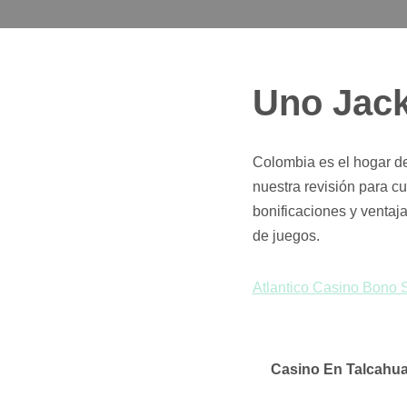
Uno Jack
Colombia es el hogar de
nuestra revisión para c
bonificaciones y ventaja
de juegos.
Atlantico Casino Bono S
Casino En Talcahu