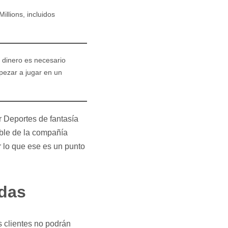
Millions, incluidos
dinero es necesario
ezar a jugar en un
r Deportes de fantasía
ible de la compañía
r lo que ese es un punto
das
s clientes no podrán