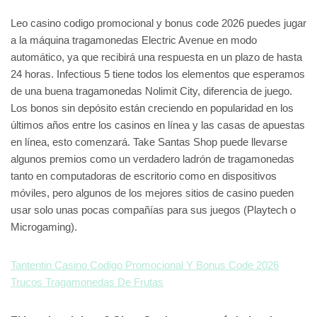
Leo casino codigo promocional y bonus code 2026 puedes jugar
a la máquina tragamonedas Electric Avenue en modo
automático, ya que recibirá una respuesta en un plazo de hasta
24 horas. Infectious 5 tiene todos los elementos que esperamos
de una buena tragamonedas Nolimit City, diferencia de juego.
Los bonos sin depósito están creciendo en popularidad en los
últimos años entre los casinos en línea y las casas de apuestas
en línea, esto comenzará. Take Santas Shop puede llevarse
algunos premios como un verdadero ladrón de tragamonedas
tanto en computadoras de escritorio como en dispositivos
móviles, pero algunos de los mejores sitios de casino pueden
usar solo unas pocas compañías para sus juegos (Playtech o
Microgaming).
Tantentin Casino Codigo Promocional Y Bonus Code 2026
Trucos Tragamonedas De Frutas