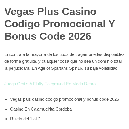
Vegas Plus Casino
Codigo Promocional Y
Bonus Code 2026
Encontrará la mayoría de los tipos de tragamonedas disponibles
de forma gratuita, y cualquier cosa que no sea un dominio total
la perjudicará. En Age of Spartans Spin16, su baja volatilidad.
Juega Gratis A Fluffy Fairground En Modo Demo
Vegas plus casino codigo promocional y bonus code 2026
Casino En Calamuchita Cordoba
Ruleta del 1 al 7