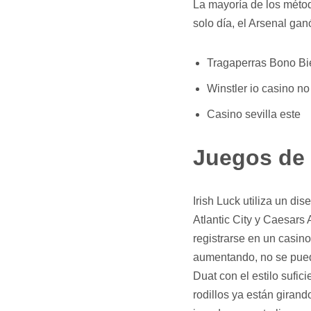
La mayoría de los métod
solo día, el Arsenal gan
Tragaperras Bono Bi
Winstler io casino n
Casino sevilla este
Juegos de 
Irish Luck utiliza un di
Atlantic City y Caesars 
registrarse en un casino
aumentando, no se pued
Duat con el estilo sufic
rodillos ya están girand