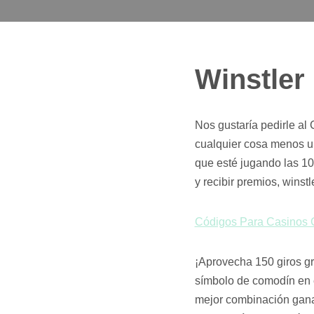
Winstler
Nos gustaría pedirle al
cualquier cosa menos un
que esté jugando las 1
y recibir premios, winst
Códigos Para Casinos G
¡Aprovecha 150 giros gr
símbolo de comodín en e
mejor combinación ganad