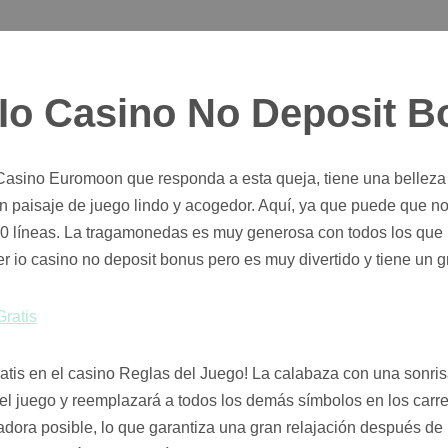
 Io Casino No Deposit 
 Casino Euromoon que responda a esta queja, tiene una belleza 
 paisaje de juego lindo y acogedor. Aquí, ya que puede que n
00 líneas. La tragamonedas es muy generosa con todos los que 
ler io casino no deposit bonus pero es muy divertido y tiene un 
ratis
atis en el casino Reglas del Juego! La calabaza con una sonrisa
l juego y reemplazará a todos los demás símbolos en los carret
ora posible, lo que garantiza una gran relajación después de u