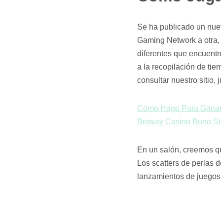
Se ha publicado un nuev
Gaming Network a otra, 
diferentes que encuentre
a la recopilación de ti
consultar nuestro sitio,
Cómo Hago Para Ganar 
Betway Casino Bono Sin
En un salón, creemos qu
Los scatters de perlas 
lanzamientos de juegos